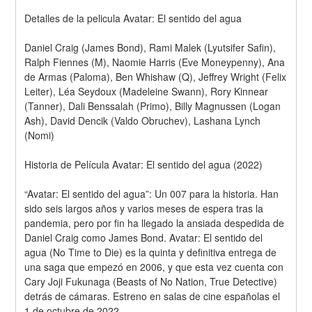
Detalles de la pelicula Avatar: El sentido del agua
Daniel Craig (James Bond), Rami Malek (Lyutsifer Safin), 
Ralph Fiennes (M), Naomie Harris (Eve Moneypenny), Ana 
de Armas (Paloma), Ben Whishaw (Q), Jeffrey Wright (Felix 
Leiter), Léa Seydoux (Madeleine Swann), Rory Kinnear 
(Tanner), Dali Benssalah (Primo), Billy Magnussen (Logan 
Ash), David Dencik (Valdo Obruchev), Lashana Lynch 
(Nomi)
Historia de Película Avatar: El sentido del agua (2022)
“Avatar: El sentido del agua”: Un 007 para la historia. Han 
sido seis largos años y varios meses de espera tras la 
pandemia, pero por fin ha llegado la ansiada despedida de 
Daniel Craig como James Bond. Avatar: El sentido del 
agua (No Time to Die) es la quinta y definitiva entrega de 
una saga que empezó en 2006, y que esta vez cuenta con 
Cary Joji Fukunaga (Beasts of No Nation, True Detective) 
detrás de cámaras. Estreno en salas de cine españolas el 
1 de octubre de 2022.