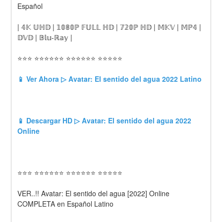
Español
| 𝟜𝕂 𝕌ℍ𝔻 | 𝟙𝟘𝟠𝟘ℙ 𝔽𝕌𝕃𝕃 ℍ𝔻 | 𝟟𝟚𝟘ℙ ℍ𝔻 | 𝕄𝕂𝕍 | 𝕄ℙ𝟜 | 
𝔻𝕍𝔻 | 𝔹𝕝𝕦-ℝ𝕒𝕪 |
⭐⭐⭐ ⭐⭐⭐⭐⭐⭐ ⭐⭐⭐⭐⭐⭐ ⭐⭐⭐⭐⭐
📱 Ver Ahora ▷ Avatar: El sentido del agua 2022 Latino
📱 Descargar HD ▷ Avatar: El sentido del agua 2022 
Online
⭐⭐⭐ ⭐⭐⭐⭐⭐⭐ ⭐⭐⭐⭐⭐⭐ ⭐⭐⭐⭐⭐
VER..!! Avatar: El sentido del agua [2022] Online 
COMPLETA en Español Latino