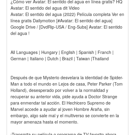
¿Cómo ver Avatar: El sentido del agua en línea gratis? HQ 
Avatar: El sentido del agua dit Video
Avatar: El sentido del agua (2022) Película completa Ver en 
línea gratis Dailymotion [#Avatar: El sentido del agua]
Google Drive / [DvdRip-USA / Eng-Subs] Avatar: El sentido 
del agua !
All Languages | Hungary | English | Spanish | Franch | 
German | Italiano | Dutch | Brazil | Taiwan |Thailand
Después de que Mysterio desvelara la identidad de Spider-
Man a todo el mundo en Lejos de casa, Peter Parker (Tom 
Holland), desesperado por volver a la normalidad y 
recuperar su anterior vida, pide ayuda a Doctor Strange 
para enmendar tal acción. El Hechicero Supremo de 
Marvel accede a ayudar al joven Hombre Araña, sin 
embargo, algo sale mal y el multiverso se convierte en la 
mayor amenaza hasta el momento.
¡Transmita su película o programa de TV favorito ahora 